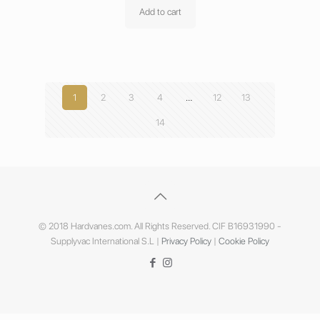
Add to cart
1
2
3
4
…
12
13
14
© 2018 Hardvanes.com. All Rights Reserved. CIF B16931990 -
Supplyvac International S.L |
Privacy Policy
|
Cookie Policy