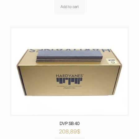
Add to cart
DVP SB 40
208,89
$