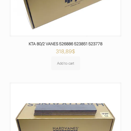
KTA 80/2 VANES 526886 523851 523778
318,89
$
Add to cart