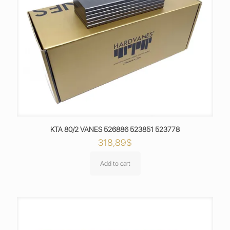
KTA 80/2 VANES 526886 523851 523778
318,89
$
Add to cart