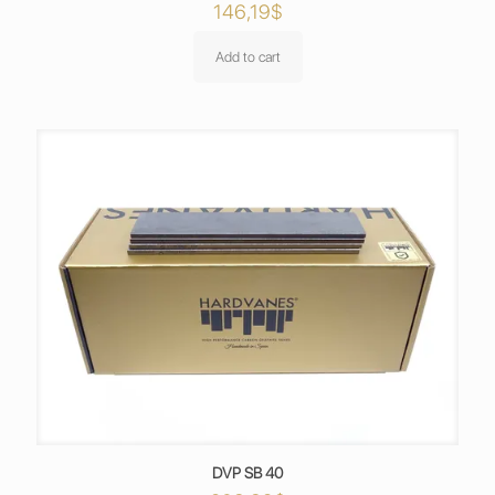
146,19
$
Add to cart
DVP SB 40