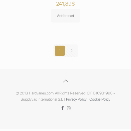
241,89
$
Add to cart
1
2
© 2018 Hardvanes.com. All Rights Reserved. CIF B16931990 -
Supplyvac International S.L |
Privacy Policy
|
Cookie Policy