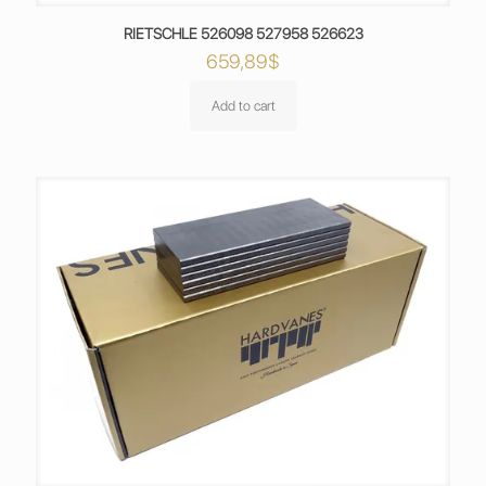
RIETSCHLE 526098 527958 526623
659,89
$
Add to cart