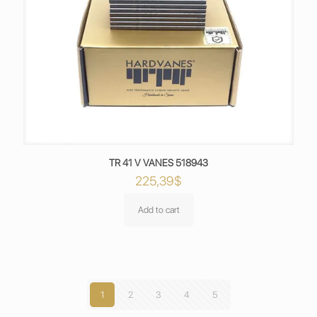
TR 41 V VANES 518943
225,39
$
Add to cart
1
2
3
4
5