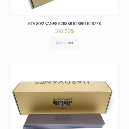
KTA 80/2 VANES 526886 523851 523778
318,89
$
Add to cart