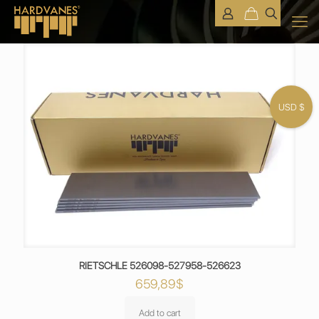
USD $
RIETSCHLE 526098-527958-526623
659,89
$
Add to cart