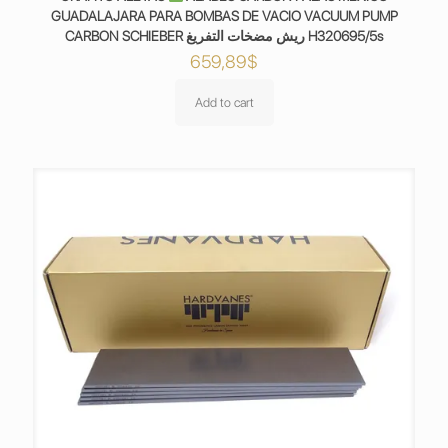
GUADALAJARA PARA BOMBAS DE VACIO VACUUM PUMP
CARBON SCHIEBER ريش مضخات التفريغ H320695/5s
659,89
$
Add to cart