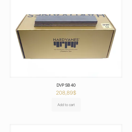
DVP SB 40
208,89
$
Add to cart