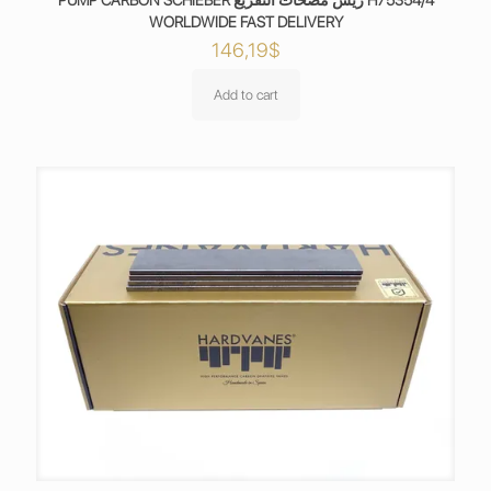
PUMP CARBON SCHIEBER ريش مضخات التفريغ H75354/4
WORLDWIDE FAST DELIVERY
146,19
$
Add to cart