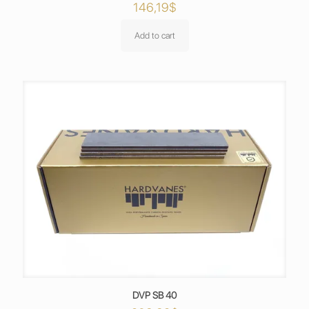
146,19
$
Add to cart
DVP SB 40