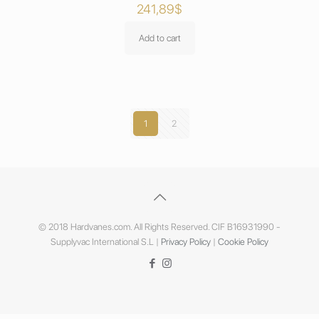
241,89
$
Add to cart
1
2
© 2018 Hardvanes.com. All Rights Reserved. CIF B16931990 -
Supplyvac International S.L |
Privacy Policy
|
Cookie Policy